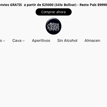
Envios GRA
TIS a partir de $25000 (Sólo Bolívar) - Resto País $999
Comprar ahora
os
Cava
Aperitivos
Sin Alcohol
Almacen