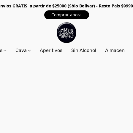
Envios GRA
TIS a partir de $25000 (Sólo Bolívar) - Resto País $999
Comprar ahora
os
Cava
Aperitivos
Sin Alcohol
Almacen