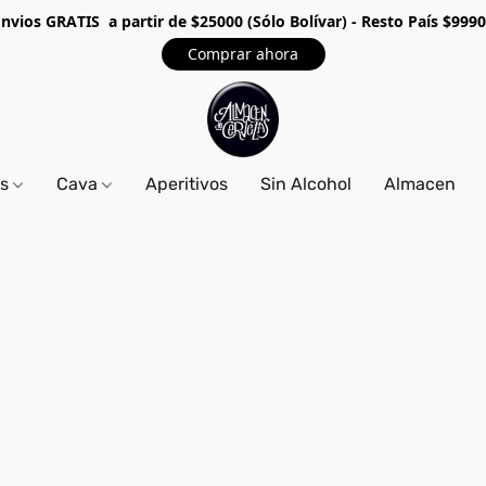
Envios GRA
TIS a partir de $25000 (Sólo Bolívar) - Resto País $999
Comprar ahora
os
Cava
Aperitivos
Sin Alcohol
Almacen