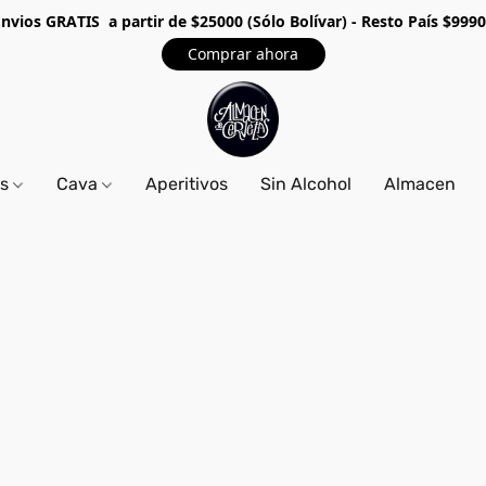
Envios GRA
TIS a partir de $25000 (Sólo Bolívar) - Resto País $999
Comprar ahora
os
Cava
Aperitivos
Sin Alcohol
Almacen