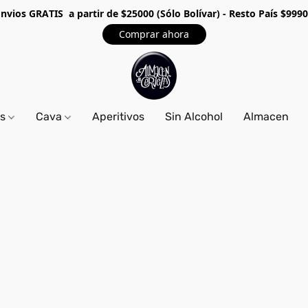
Envios GRA
TIS a partir de $25000 (Sólo Bolívar) - Resto País $999
Comprar ahora
os
Cava
Aperitivos
Sin Alcohol
Almacen