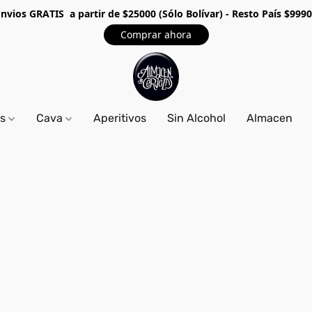
Envios GRA
TIS a partir de $25000 (Sólo Bolívar) - Resto País $999
Comprar ahora
os
Cava
Aperitivos
Sin Alcohol
Almacen