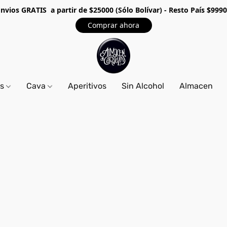
Envios GRA
TIS a partir de $25000 (Sólo Bolívar) - Resto País $999
Comprar ahora
os
Cava
Aperitivos
Sin Alcohol
Almacen