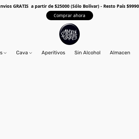
Envios GRA
TIS a partir de $25000 (Sólo Bolívar) - Resto País $999
Comprar ahora
os
Cava
Aperitivos
Sin Alcohol
Almacen