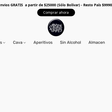
Envios GRA
TIS a partir de $25000 (Sólo Bolívar) - Resto País $999
Comprar ahora
os
Cava
Aperitivos
Sin Alcohol
Almacen