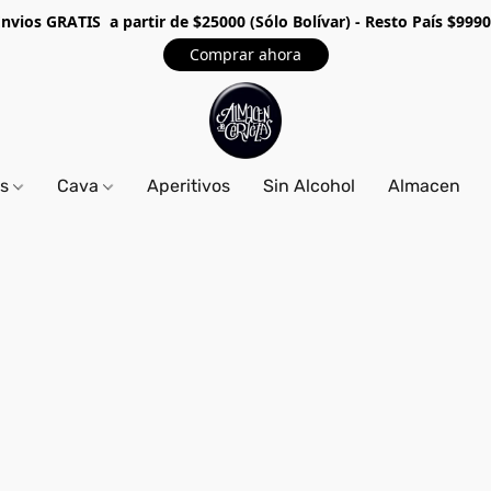
Envios GRA
TIS a partir de $25000 (Sólo Bolívar) - Resto País $999
Comprar ahora
os
Cava
Aperitivos
Sin Alcohol
Almacen