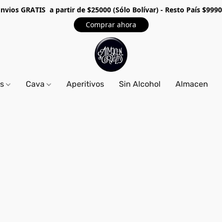
Envios GRA
TIS a partir de $25000 (Sólo Bolívar) - Resto País $999
Comprar ahora
os
Cava
Aperitivos
Sin Alcohol
Almacen