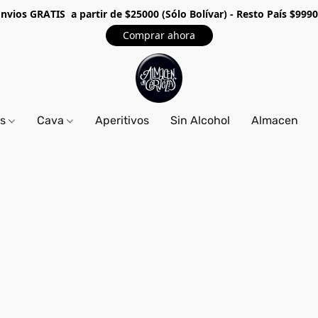
Envios GRA
TIS a partir de $25000 (Sólo Bolívar) - Resto País $999
Comprar ahora
os
Cava
Aperitivos
Sin Alcohol
Almacen