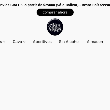
Envios GRA
TIS a partir de $25000 (Sólo Bolívar) - Resto País $999
Comprar ahora
os
Cava
Aperitivos
Sin Alcohol
Almacen