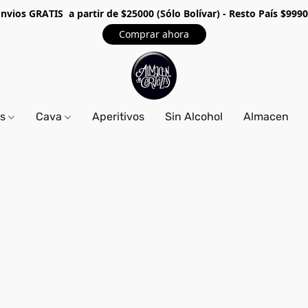
Envios GRA
TIS a partir de $25000 (Sólo Bolívar) - Resto País $999
Comprar ahora
os
Cava
Aperitivos
Sin Alcohol
Almacen