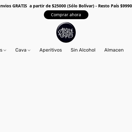
Envios GRA
TIS a partir de $25000 (Sólo Bolívar) - Resto País $999
Comprar ahora
os
Cava
Aperitivos
Sin Alcohol
Almacen