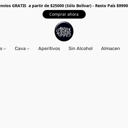
Envios GRA
TIS a partir de $25000 (Sólo Bolívar) - Resto País $999
Comprar ahora
os
Cava
Aperitivos
Sin Alcohol
Almacen