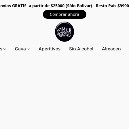
Envios GRA
TIS a partir de $25000 (Sólo Bolívar) - Resto País $999
Comprar ahora
os
Cava
Aperitivos
Sin Alcohol
Almacen